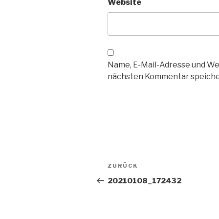
Website
Name, E-Mail-Adresse und We
nächsten Kommentar speiche
Beitragsnavigation
Vorheriger
ZURÜCK
Beitrag
20210108_172432