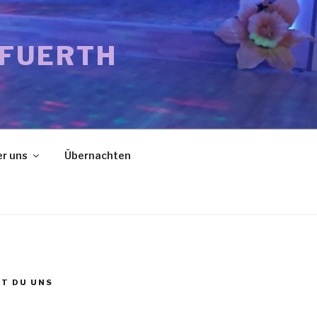
 FUERTH
r uns
Übernachten
ST DU UNS