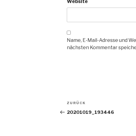
Website
Name, E-Mail-Adresse und We
nächsten Kommentar speiche
Beitragsnavigation
Vorheriger
ZURÜCK
Beitrag
20201019_193446