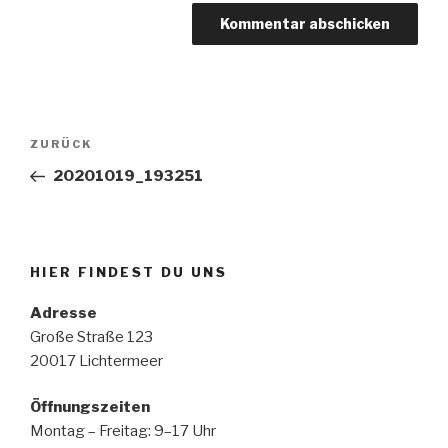
Beitragsnavigation
Vorheriger
ZURÜCK
Beitrag
20201019_193251
HIER FINDEST DU UNS
Adresse
Große Straße 123
20017 Lichtermeer
Öffnungszeiten
Montag – Freitag: 9–17 Uhr