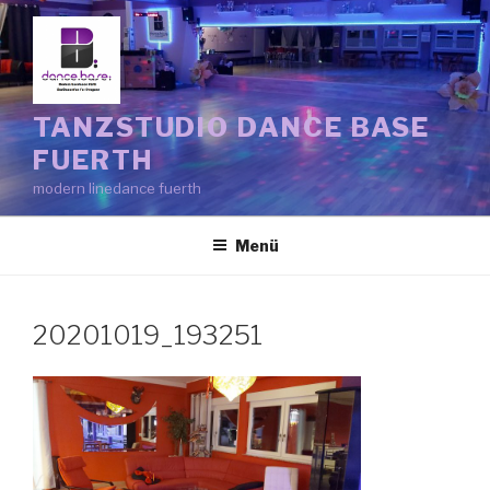
Zum
Inhalt
springen
TANZSTUDIO DANCE BASE
FUERTH
modern linedance fuerth
Menü
20201019_193251